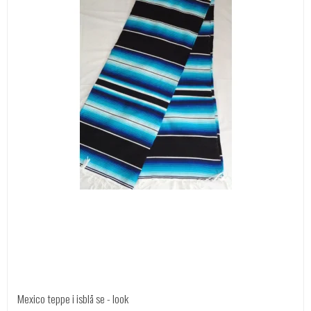
Mexico teppe i isblå se - look