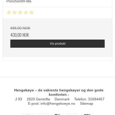
Poncho049-lilla
499,00 NOK
430,00 NOK
Vis produkt
Hengekøye – de vakreste hengekøyer og den gode
komforten -
J 93
2820 Gentofte
Danmark
Telefon
:
31684467
E-post
:
info@hengekoeye.no
Sitemap