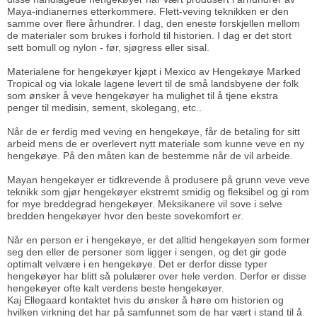
Maya-indianernes etterkommere. Flett-veving teknikken er den
samme over flere århundrer. I dag, den eneste forskjellen mellom
de materialer som brukes i forhold til historien. I dag er det stort
sett bomull og nylon - før, sjøgress eller sisal.
Materialene for hengekøyer kjøpt i Mexico av Hengekøye Marked
Tropical og via lokale lagene levert til de små landsbyene der folk
som ønsker å veve hengekøyer ha mulighet til å tjene ekstra
penger til medisin, sement, skolegang, etc..
Når de er ferdig med veving en hengekøye, får de betaling for sitt
arbeid mens de er overlevert nytt materiale som kunne veve en ny
hengekøye. På den måten kan de bestemme når de vil arbeide.
Mayan hengekøyer er tidkrevende å produsere på grunn veve veve
teknikk som gjør hengekøyer ekstremt smidig og fleksibel og gi rom
for mye breddegrad hengekøyer. Meksikanere vil sove i selve
bredden hengekøyer hvor den beste sovekomfort er.
Når en person er i hengekøye, er det alltid hengekøyen som former
seg den eller de personer som ligger i sengen, og det gir gode
optimalt velvære i en hengekøye. Det er derfor disse typer
hengekøyer har blitt så polulærer over hele verden. Derfor er disse
hengekøyer ofte kalt verdens beste hengekøyer.
Kaj Ellegaard kontaktet hvis du ønsker å høre om historien og
hvilken virkning det har på samfunnet som de har vært i stand til å