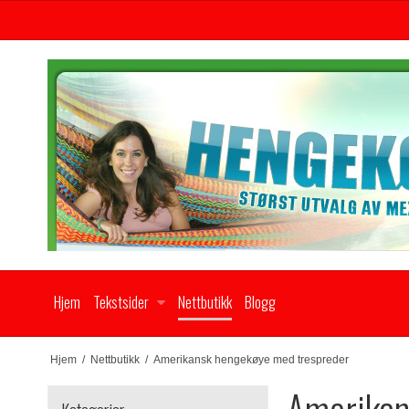
Hjem
Tekstsider
Nettbutikk
Blogg
Hjem
/
Nettbutikk
/
Amerikansk hengekøye med trespreder
Amerikan