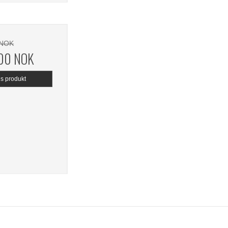
 NOK
,00 NOK
is produkt