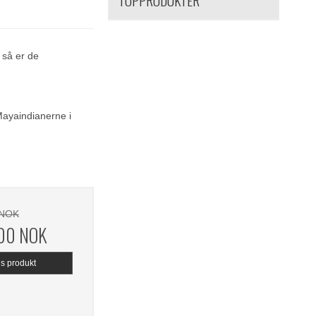
TOPPRODUKTER
 så er de
ayaindianerne i
 NOK
,00 NOK
is produkt