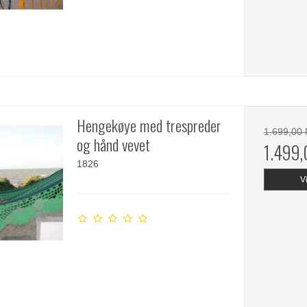
Hengekøye med trespreder
1.699,00
og hånd vevet
1.499
1826
V