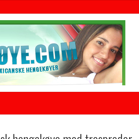
sk hengekøye med trespreder