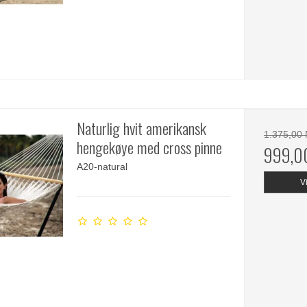
Naturlig hvit amerikansk
1.375,00
hengekøye med cross pinne
999,0
A20-natural
V