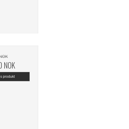
 NOK
0 NOK
is produkt