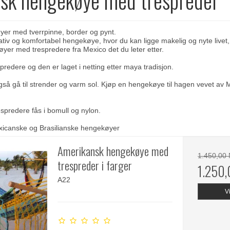
er med tverrpinne, border og pynt.
ativ og komfortabel hengekøye, hvor du kan ligge makelig og nyte livet,
er med trespredere fra Mexico det du leter etter.
redere og den er laget i netting etter maya tradisjon.
å gå til strender og varm sol. Kjøp en
hengekøye til hagen
vevet av M
predere fås i bomull og nylon.
icanske og Brasilianske hengekøyer
Amerikansk hengekøye med
1.450,00
trespreder i farger
1.250
A22
V