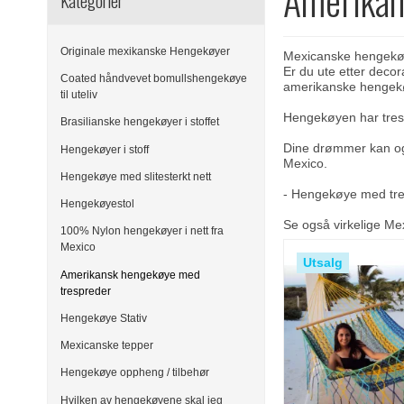
Kategorier
Originale mexikanske Hengekøyer
Mexicanske hengekøy
Er du ute etter decor
Coated håndvevet bomullshengekøye
amerikanske hengekøy
til uteliv
Hengekøyen har tresp
Brasilianske hengekøyer i stoffet
Dine drømmer kan ogs
Hengekøyer i stoff
Mexico.
Hengekøye med slitesterkt nett
- Hengekøye med tres
Hengekøyestol
Se også virkelige
Mex
100% Nylon hengekøyer i nett fra
Mexico
Utsalg
Amerikansk hengekøye med
trespreder
Hengekøye Stativ
Mexicanske tepper
Hengekøye oppheng / tilbehør
Hvilken av hengekøyene skal jeg