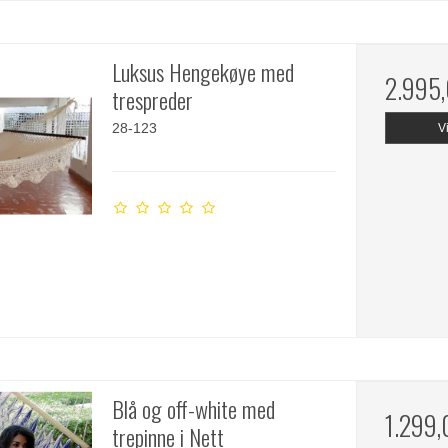
Luksus Hengekøye med
2.995
trespreder
28-123
V
Blå og off-white med
1.299
trepinne i Nett