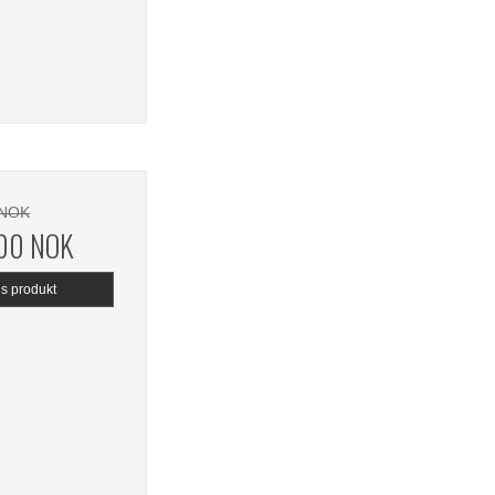
 NOK
,00 NOK
is produkt