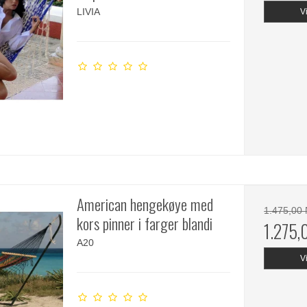
LIVIA
V
American hengekøye med
1.475,00
kors pinner i farger blandi
1.275
A20
V