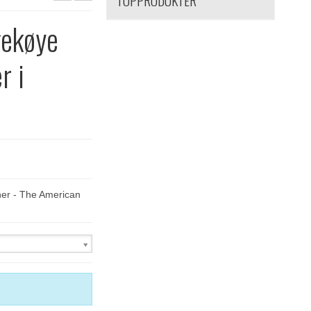
TOPPRODUKTER
gekøye
r i
er - The American