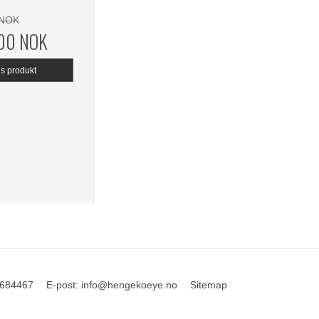
 NOK
,00 NOK
is produkt
684467
E-post
:
info@hengekoeye.no
Sitemap