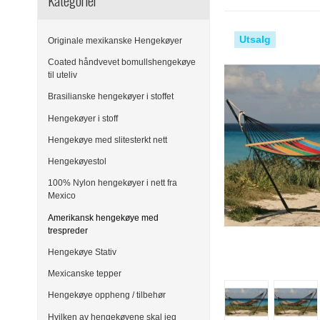
Kategorier
Utsalg
Originale mexikanske Hengekøyer
Coated håndvevet bomullshengekøye
til uteliv
Brasilianske hengekøyer i stoffet
Hengekøyer i stoff
Hengekøye med slitesterkt nett
Hengekøyestol
100% Nylon hengekøyer i nett fra
Mexico
Amerikansk hengekøye med
trespreder
Hengekøye Stativ
Mexicanske tepper
Hengekøye oppheng / tilbehør
Hvilken av hengekøyene skal jeg