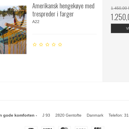
Amerikansk hengekøye med
1.450,00
trespreder i farger
1.250
A22
V
n gode komforten -
J 93
2820 Gentofte
Danmark
Telefon
:
31