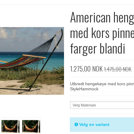
American hen
med kors pinne
farger blandi
1.275,00 NOK
1.475,00 NOK
Utbredt hengekøye med kors pinn
StyleHammock
Velg Materiale
Velg en variant