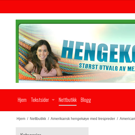
Hjem
Tekstsider
Nettbutikk
Blogg
Hjem
/
Nettbutikk
/
Amerikansk hengekøye med trespreder
/
American 