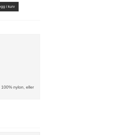
gg i kurv
t 100% nylon, eller