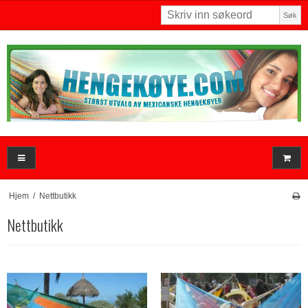
Søk
Hjem
/
Nettbutikk
Nettbutikk