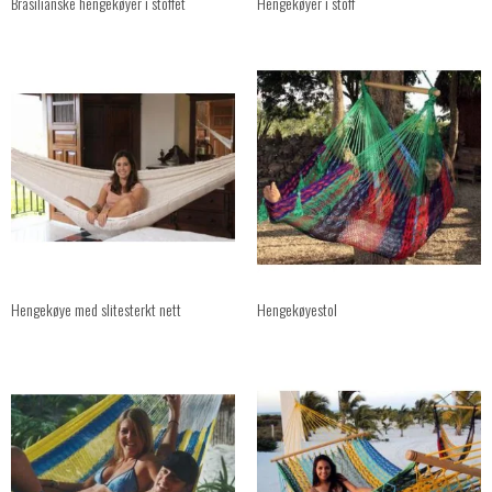
Brasilianske hengekøyer i stoffet
Hengekøyer i stoff
Hengekøye med slitesterkt nett
Hengekøyestol