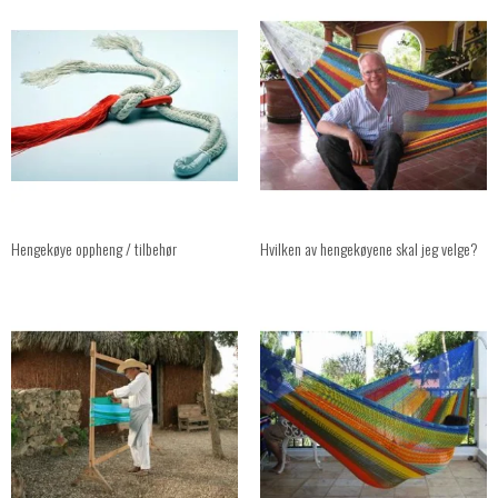
Hengekøye oppheng / tilbehør
Hvilken av hengekøyene skal jeg velge?