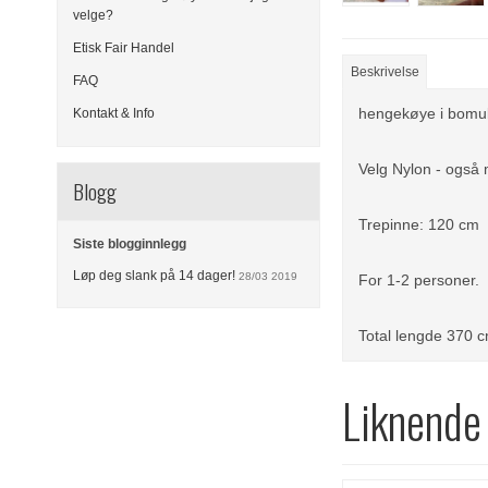
velge?
Etisk Fair Handel
Beskrivelse
FAQ
hengekøye i bomull
Kontakt & Info
Velg Nylon - også 
Blogg
Trepinne: 120 cm
Siste blogginnlegg
Løp deg slank på 14 dager!
28/03 2019
For 1-2 personer.
Total lengde 370 
Liknende