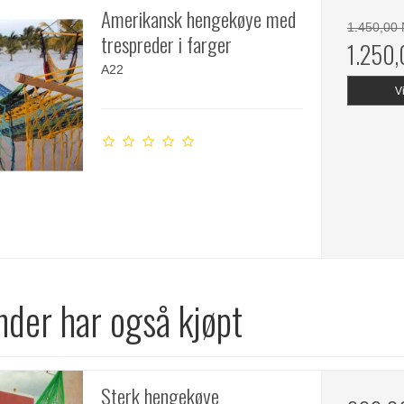
Amerikansk hengekøye med
1.450,00
trespreder i farger
1.250
A22
V
nder har også kjøpt
Sterk hengekøye