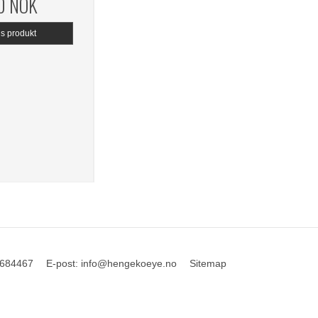
0 NOK
is produkt
684467
E-post
:
info@hengekoeye.no
Sitemap