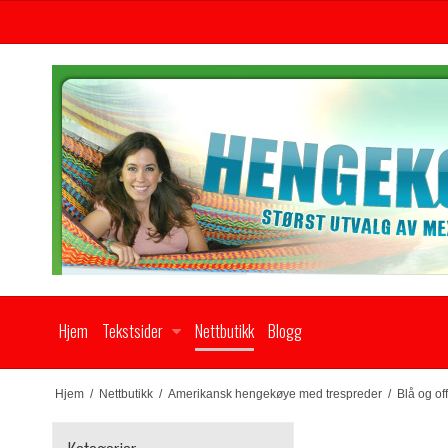
Hjem
Tekstsider
Nettbutikk
Blogg
Hjem
/
Nettbutikk
/
Amerikansk hengekøye med trespreder
/
Blå og of