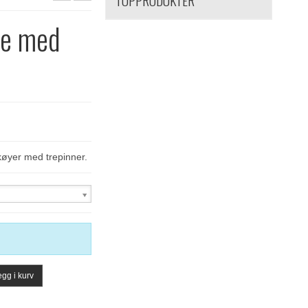
TOPPRODUKTER
te med
øyer med trepinner.
gg i kurv