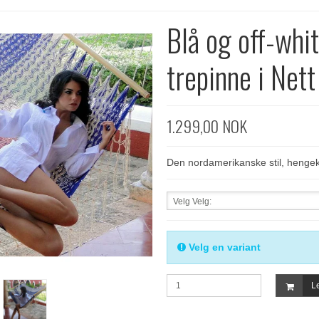
Blå og off-whi
trepinne i Nett
1.299,00 NOK
Den nordamerikanske stil, hengek
Velg Velg:
Velg en variant
Le