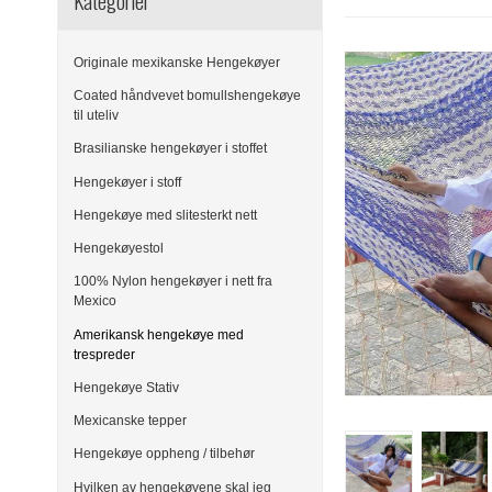
Kategorier
Originale mexikanske Hengekøyer
Coated håndvevet bomullshengekøye
til uteliv
Brasilianske hengekøyer i stoffet
Hengekøyer i stoff
Hengekøye med slitesterkt nett
Hengekøyestol
100% Nylon hengekøyer i nett fra
Mexico
Amerikansk hengekøye med
trespreder
Hengekøye Stativ
Mexicanske tepper
Hengekøye oppheng / tilbehør
Hvilken av hengekøyene skal jeg