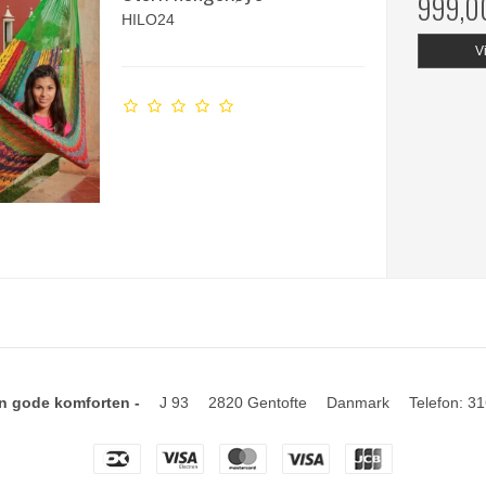
999,0
HILO24
V
n gode komforten -
J 93
2820 Gentofte
Danmark
Telefon
:
31