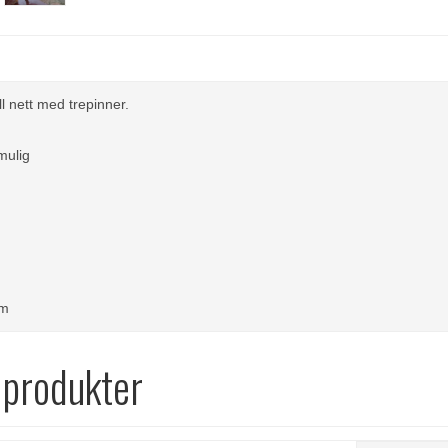
 nett med trepinner.
mulig
cm
 produkter