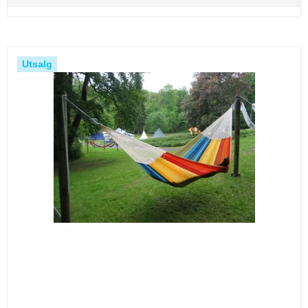
Utsalg