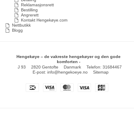
Reklamasjonsrett
Bestilling
Angrerett
Kontakt Hengekøye.com
Nettbutikk
Blogg
Hengekøye – de vakreste hengekøyer og den gode
komforten -
J 93
2820 Gentofte
Danmark
Telefon
:
31684467
E-post
:
info@hengekoeye.no
Sitemap