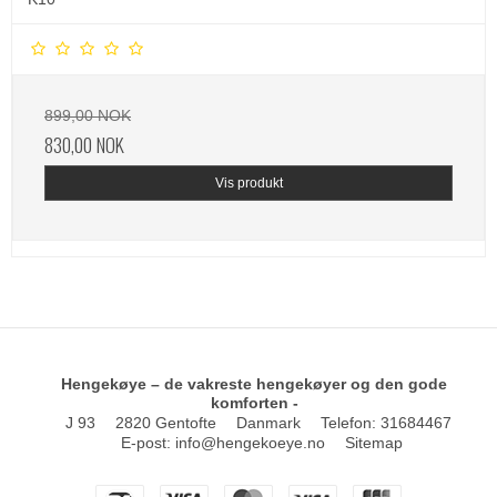
899,00 NOK
830,00 NOK
Vis produkt
Hengekøye – de vakreste hengekøyer og den gode
komforten -
J 93
2820 Gentofte
Danmark
Telefon
:
31684467
E-post
:
info@hengekoeye.no
Sitemap