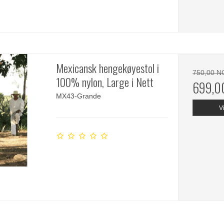
Mexicansk hengekøyestol i
750,00 N
100% nylon, Large i Nett
699,0
MX43-Grande
V