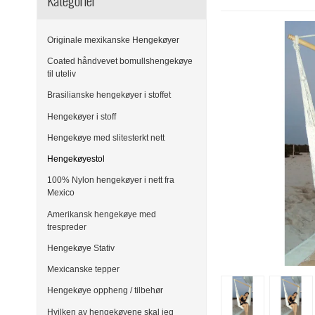
Kategorier
Originale mexikanske Hengekøyer
Coated håndvevet bomullshengekøye
til uteliv
Brasilianske hengekøyer i stoffet
Hengekøyer i stoff
Hengekøye med slitesterkt nett
Hengekøyestol
100% Nylon hengekøyer i nett fra
Mexico
Amerikansk hengekøye med
trespreder
Hengekøye Stativ
Mexicanske tepper
Hengekøye oppheng / tilbehør
Hvilken av hengekøyene skal jeg