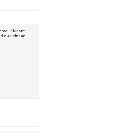
estol, elegant
ed tverrpinnen.