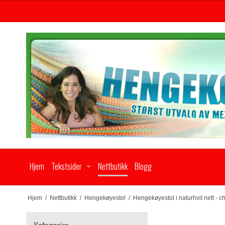
Hjem
Tekstsider
Nettbutikk
Blogg
Hjem
/
Nettbutikk
/
Hengekøyestol
/
Hengekøyestol i naturhvit nett - c