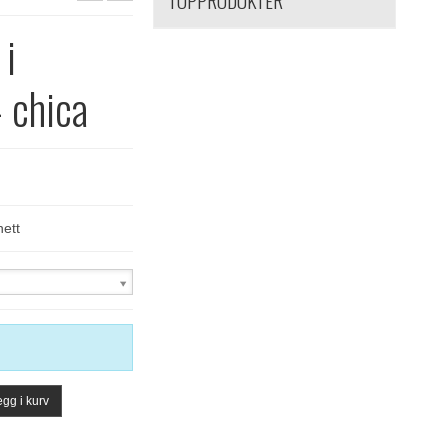
TOPPRODUKTER
 i
- chica
nett
gg i kurv