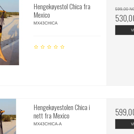
Hengekøyestol Chica fra
599,00 N
Mexico
530,0
MX43CHICA
V
Hengekøyestolen Chica i
599,0
nett fra Mexico
MX43CHICA-A
V